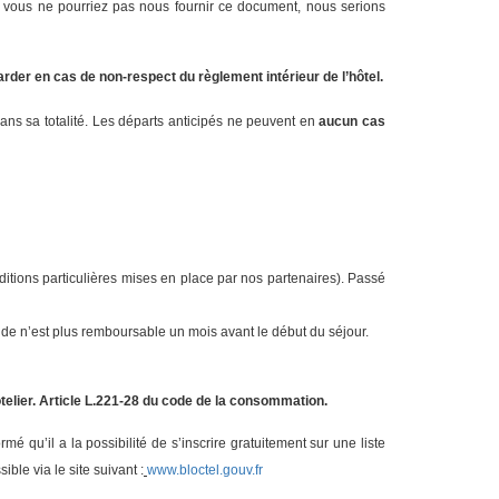
 vous ne pourriez pas nous fournir ce document, nous serions
arder en cas de non-respect du règlement intérieur de l’hôtel.
ans sa totalité. Les départs anticipés ne peuvent en
aucun cas
ditions particulières mises en place par nos partenaires). Passé
lde n’est plus remboursable un mois avant le début du séjour.
telier. Article L.221-28 du code de la consommation.
mé qu’il a la possibilité de s’inscrire gratuitement sur une liste
ble via le site suivant :
www.bloctel.gouv.fr