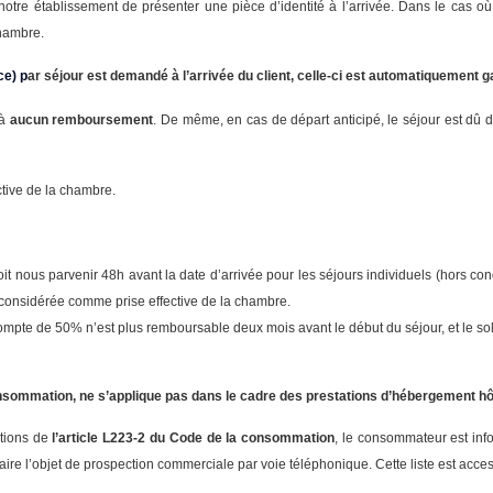
re établissement de présenter une pièce d’identité à l’arrivée. Dans le cas où
chambre.
ce) p
ar séjour est demandé à l’arrivée du client, celle-ci est automatiquement g
 à
aucun remboursement
. De même, en cas de départ anticipé, le séjour est dû d
ctive de la chambre.
it nous parvenir 48h avant la date d’arrivée pour les séjours individuels (hors con
t considérée comme prise effective de la chambre.
ompte de 50% n’est plus remboursable deux mois avant le début du séjour, et le so
 consommation, ne s’applique pas dans le cadre des prestations d’hébergement hô
tions de
l’article L223-2 du Code de la consommation
, le consommateur est infor
re l’objet de prospection commerciale par voie téléphonique. Cette liste est accessi