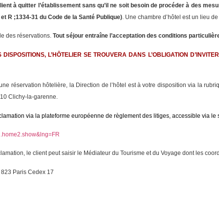
 client à quitter l’établissement sans qu’il ne soit besoin de procéder à des mes
-30 et R ;1334-31 du Code de la Santé Publique)
. Une chambre d’hôtel est un lieu de
le des réservations.
Tout séjour entraîne l’acceptation des conditions particulière
DISPOSITIONS, L’HÔTELIER SE TROUVERA DANS L’OBLIGATION D’INVITE
une réservation hôtelière, la Direction de l’hôtel est à votre disposition via la ru
110 Clichy-la-garenne.
clamation via la plateforme européenne de règlement des litiges, accessible via le s
ain.home2.show&lng=FR
clamation, le client peut saisir le Médiateur du Tourisme et du Voyage dont les coor
 823 Paris Cedex 17