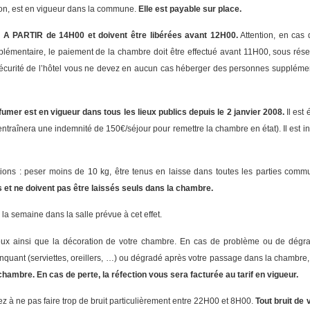
tion, est en vigueur dans la commune.
Elle est payable sur place.
 A PARTIR de 14H00 et doivent être libérées avant 12H00.
Attention, en cas 
lémentaire, le paiement de la chambre doit être effectué avant 11H00, sous rése
curité de l’hôtel vous ne devez en aucun cas héberger des personnes supplémenta
fumer est en vigueur dans tous les lieux publics depuis le 2 janvier 2008.
Il est
entraînera une indemnité de 150€/séjour pour remettre la chambre en état). Il est i
ons : peser moins de 10 kg, être tenus en laisse dans toutes les parties comm
 et ne doivent pas être laissés seuls dans la chambre.
 la semaine dans la salle prévue à cet effet.
ux ainsi que la décoration de votre chambre. En cas de problème ou de dégrad
manquant (serviettes, oreillers, …) ou dégradé après votre passage dans la chambr
hambre. En cas de perte, la réfection vous sera facturée au tarif en vigueur.
lez à ne pas faire trop de bruit particulièrement entre 22H00 et 8H00.
Tout bruit de